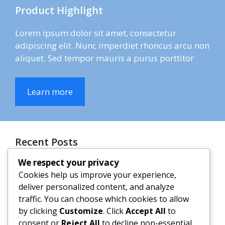
Product Highlight
Lorem ipsum dolor sit amet, consectetur
adipiscing elit. Nunc imperdiet rhoncus arcu non
aliquet. Sed tempor mauris a purus porttitor
Learn more
Recent Posts
We respect your privacy
The Fastest WordPress Theme
Cookies help us improve your experience,
deliver personalized content, and analyze
Top 10 Contact Form Plugins
traffic. You can choose which cookies to allow
by clicking
Customize
. Click
Accept All
to
consent or
Reject All
to decline non-essential